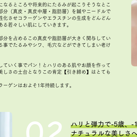
になるところや将来的にたるみが起こりそうなとこ
部分（真皮・真皮中層・脂肪層）を鍼やニードルで
性化させコラーゲンやエラスチンの生成をどんどん
ある若々しい肌にしていきます。
部分を占めるこの真皮や脂肪層が大きく関与してい
る事でたるみやシワ、毛穴などができてしまい老け
していく事でパン！とハリのある肌やお顔を作って
美しさの土台となりこの肯定【引き締め】はとても
ラーゲンはおよそ1年持続します。
02
ハリと弾力で-5歳、-
ナチュラルな美しさ