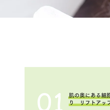
01
肌の奥にある細
り リフトアッ