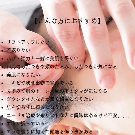
【こんな方におすすめ】
​リフトアップしたい
若返りたい
ハリ・弾力と一緒に美肌も得たい
口元のもたつきや頬のたるみ、もたつきが気になる
美肌になりたい
ニキビや吹き出物で悩んでいる
くすみや肌のトーン、目の下のクマが気になる
ダウンタイムなどが無く綺麗になりたい
肌を切らずに綺麗になりたい
ニードル治療や糸リフトなどに興味はあるけど不安、、、
エラが張っている
エラの張りに加えて頭痛も伴う事がある