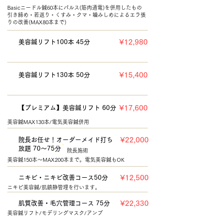
Basicニードル鍼60本にパルス(筋肉通電)を併用したもの
引き締め・若返り・くすみ・クマ・噛みしめによるエラ張
りの改善(MAX80本まで)
¥12,980
美容鍼リフト100本 45分
⠀
¥15,400
美容鍼リフト130本 50分
⠀
¥17,600
【プレミアム】美容鍼リフト 60分
美容鍼MAX130本/電気美容鍼併用
¥22,000
院長お任せ！オーダーメイド打ち
放題 70～75分
院長施術
美容鍼150本～MAX200本まで。電気美容鍼もOK
¥12,500
ニキビ・ニキビ改善コース50分
ニキビ美容鍼/肌鎮静管理を行います。
¥22,330
​肌質改善・毛穴管理コース 75分
美容鍼リフト/モデリングマスク/アンプ