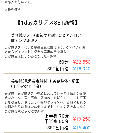
ル導入を行います。
※税込価格
【1dayカリテスSET施術】
美容鍼リフト(電気美容鍼付)/ヒアルロン
酸アンプル導入
美容鍼リフトによる整顔直後に鍼(針)によるマイクロ傷
穴からダイレクトに必要な美容成分を導入。
​美容鍼直後にしかおこなえない施術。
60分
¥22
,550
SET割価格
¥18
,040
美容鍼(電気美容鍼付)＋美容整体・矯正
(上半身or下半身)
美容鍼、美容鍼リフト整顔に加えて身体の『軸』から整
え歪み・左右差
​・不調・筋肉のこわばりやコリ・血行不
良を改善し、更に美しい姿勢やラインへ。お顔やお肌の
お悩みからお身体のお悩みまでトータルケアをおこなう
美容鍼灸院ならではの施術。
上半身 70分
¥19
,250
​下半身 80分
SET割価格
¥15
,400