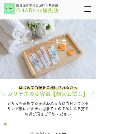
医療国家資格者が行う美容鍼
CHARItes鍼灸院
​メニュー・料金
はじめて当院をご利用される方へ
＼ カリテスの美容鍼【初回お試し】 ／
どちらを選択するか迷われる方は当日カウンセ
リング後にご変更も可能ですので気になる方を
お選び頂きご予約ください
初回
お試し