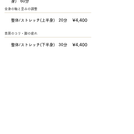
身) 60分
全身の軸と歪みの調整
¥4,400
整体/ストレッチ(上半身) 20分
首肩のコリ・脚の疲れ
¥4,400
整体/ストレッチ(下半身) 30分
​腰や脚のだるさ・腰痛
¥6,000
整体/ストレッチ(全身) 45分
全身の疲れを解消。ジム・ゴルフ後等のメンテナンス
¥5,500
経絡ヘッドスパ 30分
頭や体の疲れ・眼精疲労・ストレス緩和・自律神経調整
経絡ヘッド/全身整体・ストレッ
チ 60分
¥8,500