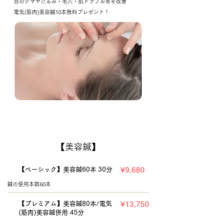
目のクマヤたるみ・毛穴・肌トラブル等を改善
電気(筋肉)美容鍼10本無料プレゼント！
【美容鍼】
【ベーシック】美容鍼60本 30分
¥9,680
鍼の使用本数60本
【プレミアム】美容鍼80本/電気
¥13,750
(筋肉)美容鍼併用 45分