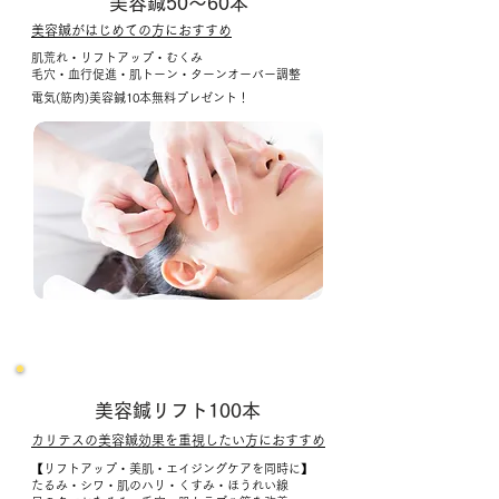
美容鍼50～60本
美容鍼がはじめての方におすすめ
​
肌荒れ・リフトアップ・むくみ
毛穴・血行促進・肌トーン・ターンオーバー調整
電気(筋肉)美容鍼10本無料プレゼント！
初回
お試し
美容鍼リフト100本
カリテスの美容鍼効果を重視したい方におすすめ
【リフトアップ・美肌・エイジングケアを同時に】
たるみ・シワ・肌のハリ・くすみ・ほうれい線