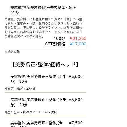
美容鍼(電気美容鍼付)＋美容整体・矯正
(全身)
美容鍼、美容鍼リフト整顔に加えて身体の『軸』から整
え歪み・左右差
​・不調・筋肉のこわばりやコリ・血行不
良を改善し、更に美しい姿勢やラインへ。お顔やお肌の
お悩みからお身体のお悩みまでトータルケアをおこなう
美容鍼灸院ならではの施術。
100分
¥21
,250
SET割価格
¥17
,000
※税込価格
【美勢矯正/整体/経絡ヘッド】
¥5,500
美容整体[美容勢矯正＋整体](上半
身) 30分
巻き肩・猫背・美姿勢
¥5,500
美容整体[美容勢矯正＋整体](下半
身) 40分
骨盤の歪み・脚の冷え・むくみ・美脚
¥7,500
美容整体[美容勢矯正＋整体](全