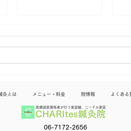
上本町にＯＰＥＮ！
リピ
鍼
鍼灸とは
メニュー・料金
院情報
よくある
医療国家資格者
が行う美容鍼、ニードル美容
CHARItes鍼灸院
06-7172-2656