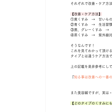
それぞれで改善・ケア方
【改善・ケア方法】
①黄くすみ　→　甘いも
②青くすみ　→　生活習慣
③黒、グレーくすみ　→
④茶くすみ　→　紫外線
そうなんです！
これを見てわかって頂け
タイプとは違うケア方法で
上の記載を是非参考にして
『
知る事は改善への一番
また美容鍼ですが、実は
【どのタイプのくすみに