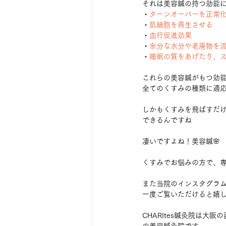
それは美容鍼の持つ効能
・
ターンオーバーを正常
・
肌細胞を再生させる
・
血行促進効果
・
余分な水分や老廃物を
・
睡眠の質をあげたり、
これらの美容鍼がもつ効
全てのくすみの種類に適
しかもくすみを飛ばすだ
できるんですね
凄いですよね！美容鍼🌸
くすみでお悩みの方で、
また当院のインスタグラ
一度ご覧いただけると嬉し
CHARItes鍼灸院は