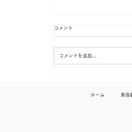
移転準備のお知らせ
コメント
こんにちは！ CHARITES／NYU
CLINIC は、この度上本町に移転
する運びとなりました。 それに
コメントを追加…
伴い、HPもしばらくそちらの準
備を行わせて頂きます。 ご迷惑
をお掛け致しますがよろしくお願
い致します。
ホーム
美容