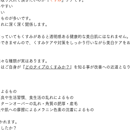
非取り入れて頂きたいのが『
くすみ
』ケアです。
いやすい
すい
るものが多いです。
これに深く深く関係します。
なっていてもくすみがあると透明感ある健康的な美白肌にはなれません
善できませんので、くすみケアや対策をしっかり行いながら美白ケアを
様々な種類が実はあります。
にはご自身が『
どのタイプのくすみか？
』を知る事が改善への近道とな
によるもの
不良や生活習慣、食生活の乱れによるもの
　ターンオーバーの乱れ・角質の肥厚・産毛
線や肌への摩擦によるメラニン色素の沈着によるもの
かれます。
ましたか？