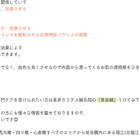
に関係していて
化、促進させる
流す、排泄させる
ストレスを緩和させる自律神経バランスの調整
能効果により
応できます。
けでなく、血色も良くさせるので内面から漂ってくるお肌の透明感をひ
専門ケアを受けられたい方は是非カリテス鍼灸院の
『美容鍼』
うけてみて
ムの方にも様々な情報を載せておりますので、
いです😊
大阪の西大橋・四ツ橋・心斎橋すべてのエリアから徒歩圏内にある堀江(北堀