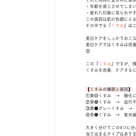
それと同時に皆さんに是
・年齢を感じさせてしま
・疲れた印象に見られや
この原因は肌の色調によ
その中でも『
くすみ
』は
美白ケアをしっかりおこ
美白ケアではくすみは改
😊
この『
くすみ
』ですが、
くすみを改善、ケアする
【くすみの種類と原因】
①黄🟡くすみ　→　糖化
②青🔵くすみ　→　血行
③黒⚫グレーくすみ　→
④茶🟤くすみ　→　紫外
大きく分けてこの4つに分
当てはまるタイプはあり