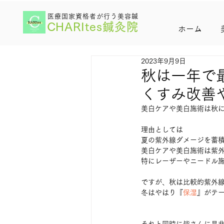
医療国家資格者が行う美容鍼
CHARItes鍼灸院
ホーム
2023年9月9日
秋は一年で
くすみ改善
美白ケアや美白施術は秋に
理由としては
夏の紫外線ダメージを蓄
美白ケアや美白施術は紫
特にレーザーやニードル
ですが、秋は比較的紫外
冬はやはり『
保湿
』がテ