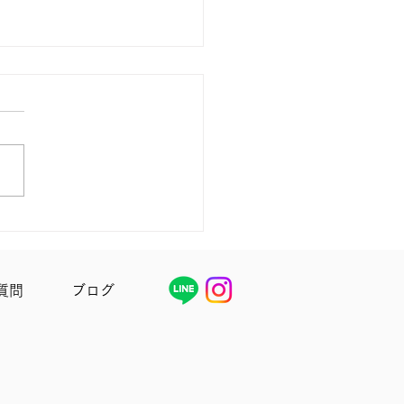
率100％✨ ニキビ美容
質問
ブログ