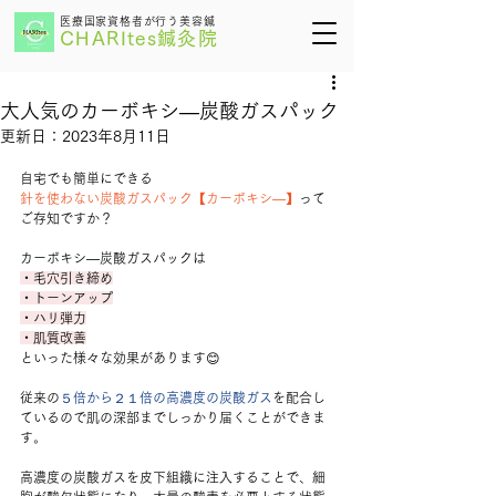
医療国家資格者が行う美容鍼
CHARItes鍼灸院
大人気のカーボキシ―炭酸ガスパック
更新日：
2023年8月11日
自宅でも簡単にできる
針を使わない炭酸ガスパック【カーボキシ―】
って
ご存知ですか？
カーボキシ―炭酸ガスパックは
・毛穴引き締め
・トーンアップ
・ハリ弾力
・肌質改善
といった様々な効果があります😊
従来の
５倍から２１倍の高濃度の炭酸ガス
を配合し
ているので肌の深部までしっかり届くことができま
す。
高濃度の炭酸ガスを皮下組織に注入することで、細