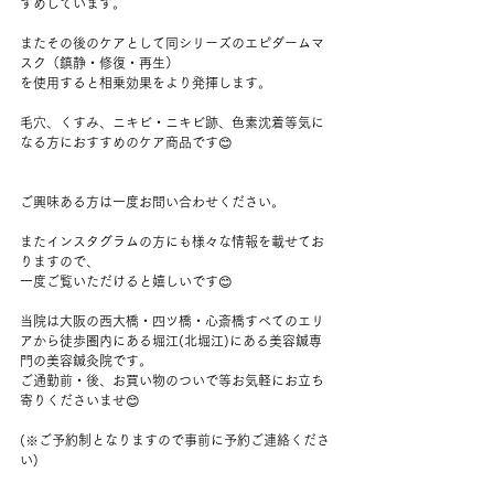
すめしています。
またその後のケアとして同シリーズのエピダームマ
スク（鎮静・修復・再生）
を使用すると相乗効果をより発揮します。
毛穴、くすみ、ニキビ・ニキビ跡、色素沈着等気に
なる方におすすめのケア商品です😊
ご興味ある方は一度お問い合わせください。
またインスタグラムの方にも様々な情報を載せてお
りますので、
一度ご覧いただけると嬉しいです😊
当院は大阪の西大橋・四ツ橋・心斎橋すべてのエリ
アから徒歩圏内にある堀江(北堀江)にある美容鍼専
門の美容鍼灸院です。
ご通勤前・後、お買い物のついで等お気軽にお立ち
寄りくださいませ😊
(※ご予約制となりますので事前に予約ご連絡くださ
い)