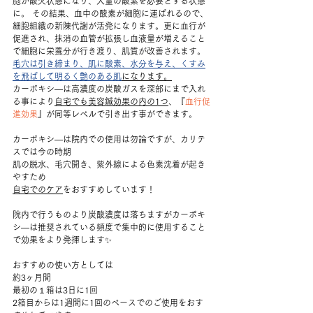
胞が酸欠状態になり、大量の酸素を必要とする状態
に。 その結果、血中の酸素が細胞に運ばれるので、
細胞組織の新陳代謝が活発になります。更に血行が
促進され、抹消の血管が拡張し血液量が増えること
で細胞に栄養分が行き渡り、肌質が改善されます。 
毛穴は引き締まり、肌に酸素、水分を与え、くすみ
を飛ばして明るく艶のある肌
になります。
カーボキシ―は高濃度の炭酸ガスを深部にまで入れ
る事により
自宅でも美容鍼効果の内の1つ
、『
血行促
進効果
』が同等レベルで引き出す事ができます。
カーボキシ―は院内での使用は勿論ですが、カリテ
スでは今の時期
肌の脱水、毛穴開き、紫外線による色素沈着が起き
やすため
自宅でのケア
をおすすめしています！
院内で行うものより炭酸濃度は落ちますがカーボキ
シ―は推奨されている頻度で集中的に使用すること
で効果をより発揮します✨
おすすめの使い方としては
約3ヶ月間
最初の１箱は3日に1回
2箱目からは1週間に1回のペースでのご使用をおす