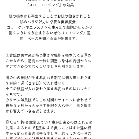
『スローエイジング』の効果
↓
肌の根本から再生することでお肌の働きが甦ると
肌のハリや弾力に必要な美容成分、
コラーゲンやエラスチンを生み出す細胞がしっかり
働くようになり止まらない老化（エイジング）速
度、ペースを抑える事が出来ます。
美容鍼は肌本来が持つ働きや機能を根本的に目覚め
させながら、筋肉も一緒に調整し身体の内側からも
ケアできるので若々しい美しさを引き出せます。
肌の中の細胞が生まれ変わる期間は個人差もありま
すが約４週（２８日）で入れ替わり
全ての細胞が入れ替わり産まれ変わるのはおよそ３
ヶ月です。
カリテス鍼灸院ではこの期間やサイクルに合わせて
最短３ヶ月から５か月で細胞を入れ替え、肌を根本
から変えていき若返らせます。
見た目年齢‐５歳変えていく事が出来るのはこれらの
効果によるもので整形による美しさとはまた違い根
本から変わる事の出来る美しさ、若々しさは一時的