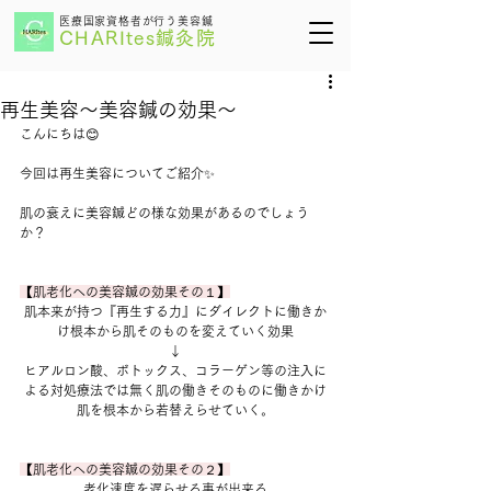
医療国家資格者が行う美容鍼
CHARItes鍼灸院
再生美容～美容鍼の効果～
こんにちは😊
今回は再生美容についてご紹介✨
肌の衰えに美容鍼どの様な効果があるのでしょう
か？
【肌老化への美容鍼の効果その１】
肌本来が持つ『再生する力』にダイレクトに働きか
け根本から肌そのものを変えていく効果
↓
ヒアルロン酸、ボトックス、コラーゲン等の注入に
よる対処療法では無く肌の働きそのものに働きかけ
肌を根本から若替えらせていく。
【肌老化への美容鍼の効果その２】
老化速度を遅らせる事が出来る