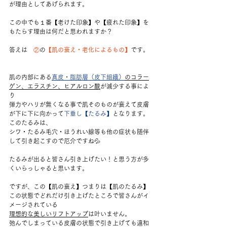
が理由としてあげられます。
この中でも１番【老けた印象】や【疲れた印象】を
もたらす理由は何だと思われますか？
答えは　
②
の
【
肌の衰え・老化によるもの
】
です。
肌の内部にある
真皮・脂肪層（皮下組織）
のコラー
ゲン、エラスチン、ヒアルロン酸
が減少する事によ
り
弾力やハリが無くなる事で肌そのものが衰えて皮膚
が下に下に向かって
下垂し【たるみ】
となります。
このたるみは、
シワ・たるみ毛穴・ほうれい線等も他の症状も随伴
して引き起こすので厄介ですね💦
たるみが出ると皆さん引き上げたい！と思う方が多
くいらっしゃると思います。
ですが、この【肌の衰え】つまりは【肌のたるみ】
この状態でどれだけ引き上げたところで皆さんがイ
メージされている
理想的な美しいリフトアップ
は叶いません。
弛んでしまっている皮膚の状態で引き上げても違和