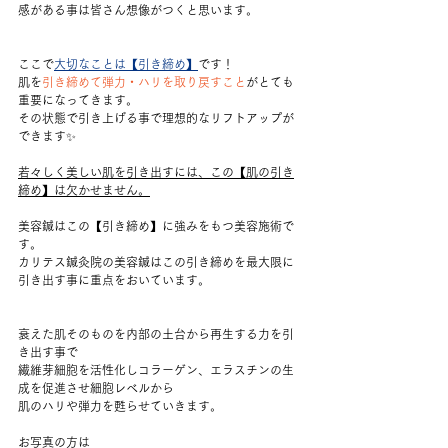
感がある事は皆さん想像がつくと思います。
ここで
大切なことは【引き締め】
です！
肌を
引き締めて弾力・ハリを取り戻すこと
がとても
重要になってきます。
その状態で引き上げる事で理想的なリフトアップが
できます✨
若々しく美しい肌を引き出すには、この【肌の引き
締め】は欠かせません。
美容鍼はこの【引き締め】に強みをもつ美容施術で
す。
カリテス鍼灸院の美容鍼はこの引き締めを最大限に
引き出す事に重点をおいています。
衰えた肌そのものを内部の土台から再生する力を引
き出す事で
繊維芽細胞を活性化しコラーゲン、エラスチンの生
成を促進させ細胞レベルから
肌のハリや弾力を甦らせていきます。
お写真の方は