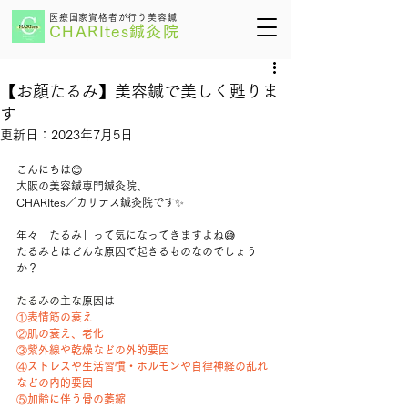
医療国家資格者が行う美容鍼
CHARItes鍼灸院
【お顔たるみ】美容鍼で美しく甦りま
す
更新日：
2023年7月5日
こんにちは😊
大阪の美容鍼専門鍼灸院、
CHARItes／カリテス鍼灸院です✨
年々「たるみ」って気になってきますよね😅
たるみとはどんな原因で起きるものなのでしょう
か？
たるみの主な原因
は
①
表情筋の衰え
②
肌の衰え、老化
③
紫外線や乾燥などの外的要因
④
ストレスや生活習慣・ホルモンや自律神経の乱れ
などの内的要因
⑤
加齢に伴う骨の萎縮