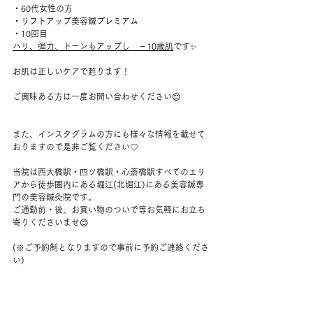
・60代女性の方
・リフトアップ美容鍼プレミアム
・10回目
ハリ、弾力、トーンもアップし　－10歳肌
です✨
お肌は正しいケアで甦ります！
ご興味ある方は一度お問い合わせください😊
また、インスタグラムの方にも様々な情報を載せて
おりますので是非ご覧ください♡
当院は西大橋駅・四ツ橋駅・心斎橋駅すべてのエリ
アから徒歩圏内にある堀江(北堀江)にある美容鍼専
門の美容鍼灸院です。
ご通勤前・後、お買い物のついで等お気軽にお立ち
寄りくださいませ😊
(※ご予約制となりますので事前に予約ご連絡くださ
い)